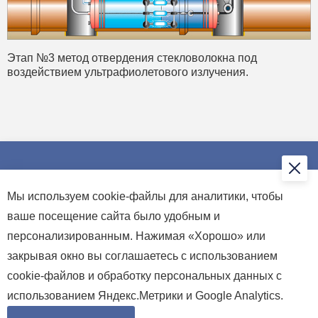
Этап №3 метод отвердения стекловолокна под
воздействием ультрафиолетового излучения.
Мы используем cookie-файлы для аналитики, чтобы
info@su87.ru
ваше посещение сайта было удобным и
+7 (499) 248-74-82
персонализированным. Нажимая «Хорошо» или
+7 (499) 248-34-72
закрывая окно вы соглашаетесь с использованием
cookie-файлов и обработку персональных данных с
г. Москва, Смоленский б-р, д.24, стр.2
использованием Яндекс.Метрики и Google Analytics.
Режим работы: Пн.-Пт: 08.00 – 17.00; Сб.-Вс.: Выходной